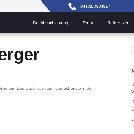
04131/3934917
Dachbeschichtung
Team
Referenzen
erger
D
beiten. Das Dach ist aktuell das Schönste in der
V
D
L
D
z